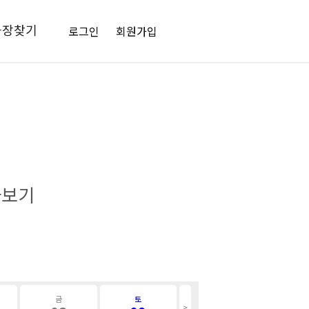
극장찾기
로그인
회원가입
아보기
어
금
토
>