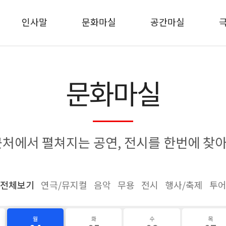
인사말
문화마실
공간마실
문화마실
근처에서 펼쳐지는 공연, 전시를 한번에 찾
전체보기
연극/뮤지컬
음악
무용
전시
행사/축제
투
월
화
수
목