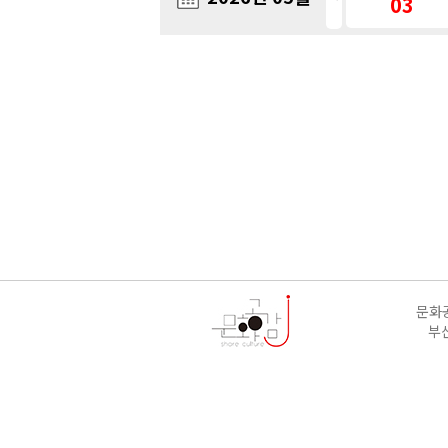
03
문화공
부