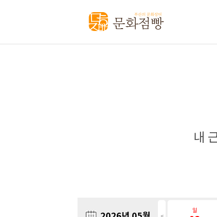
내 
일
2026년 05월
<