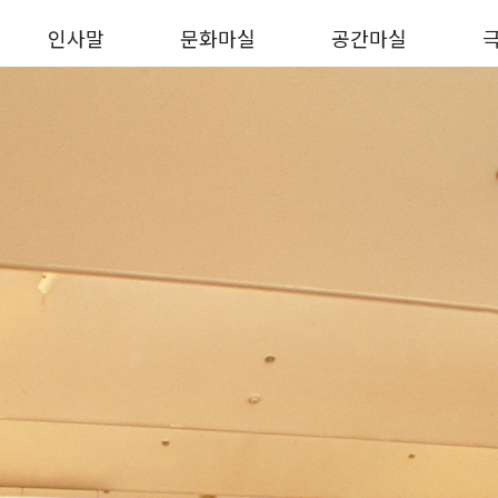
인사말
문화마실
공간마실
de 2